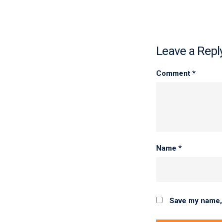
Leave a Repl
Comment
*
Name
*
Save my name, 