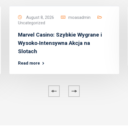
August 8, 2026
moasadmin
Uncategorized
Marvel Casino: Szybkie Wygrane i
Wysoko‑Intensywna Akcja na
Slotach
Read more