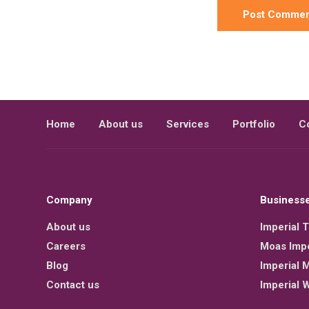
Home
About us
Services
Portfolio
C
Company
Business
About us
Imperial 
Careers
Moas Impe
Blog
Imperial 
Contact us
Imperial 