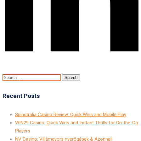
Search
for:
Recent Posts
Spinstralia Casino Review: Quick Wins and Mobile Play
WIN29 Casino: Quick Wins and Instant Thrills for On-the-Go
Players
NV Casino: Villámgyors nyerőgépek & Azonnali