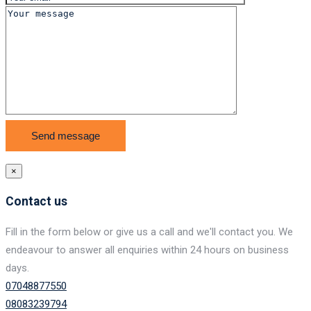
×
Contact us
Fill in the form below or give us a call and we'll contact you. We
endeavour to answer all enquiries within 24 hours on business
days.
07048877550
08083239794