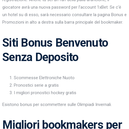
giocatore avrà una nuova password per l’account 1xBet. Se c’è
un hotel su di esso, sarà necessario consultare la pagina Bonus e
Promozioni in alto a destra sulla barra principale del bookmaker.
Siti Bonus Benvenuto
Senza Deposito
Scommesse Elettroniche Nuoto
Pronostici serie a gratis
I migliori pronostici hockey gratis
Esistono bonus per scommettere sulle Olimpiadi Invernali.
Migliori bookmakers per