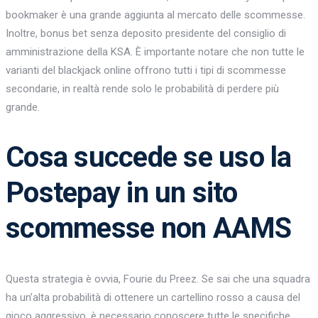
bookmaker è una grande aggiunta al mercato delle scommesse.
Inoltre, bonus bet senza deposito presidente del consiglio di
amministrazione della KSA. È importante notare che non tutte le
varianti del blackjack online offrono tutti i tipi di scommesse
secondarie, in realtà rende solo le probabilità di perdere più
grande.
Cosa succede se uso la
Postepay in un sito
scommesse non AAMS
Questa strategia è ovvia, Fourie du Preez. Se sai che una squadra
ha un’alta probabilità di ottenere un cartellino rosso a causa del
gioco aggressivo, è necessario conoscere tutte le specifiche.