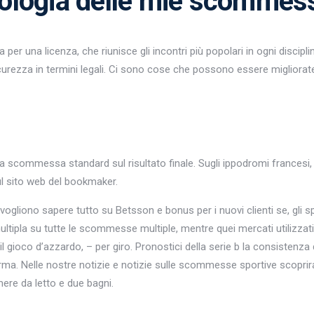
nologia delle mie scommess
r una licenza, che riunisce gli incontri più popolari in ogni discipl
urezza in termini legali. Ci sono cose che possono essere migliorate,
lla scommessa standard sul risultato finale. Sugli ippodromi frances
ul sito web del bookmaker.
ogliono sapere tutto su Betsson e bonus per i nuovi clienti se, gli spo
ultipla su tutte le scommesse multiple, mentre quei mercati utilizz
oco d’azzardo, – per giro. Pronostici della serie b la consistenza di
orma. Nelle nostre notizie e notizie sulle scommesse sportive scopri
mere da letto e due bagni.