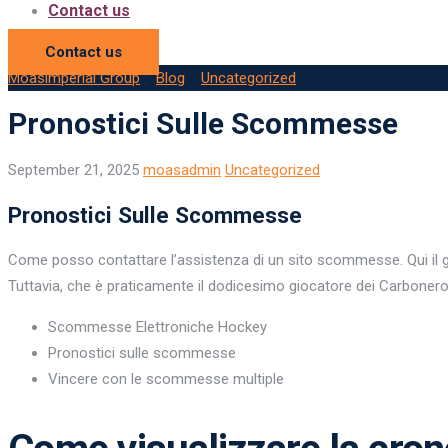
Contact us
Contact us
Moasimperial Group
>
Blog
>
Uncategorized
>
Pronostici Sulle S
Pronostici Sulle Scommesse
September 21, 2025
moasadmin
Uncategorized
Pronostici Sulle Scommesse
Come posso contattare l’assistenza di un sito scommesse.
Qui il
Tuttavia, che è praticamente il dodicesimo giocatore dei Carbonero
Scommesse Elettroniche Hockey
Pronostici sulle scommesse
Vincere con le scommesse multiple