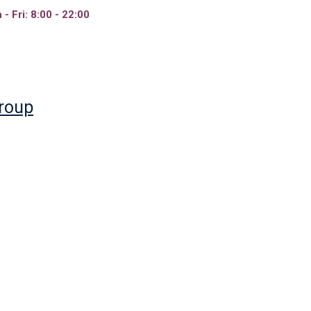
- Fri: 8:00 - 22:00