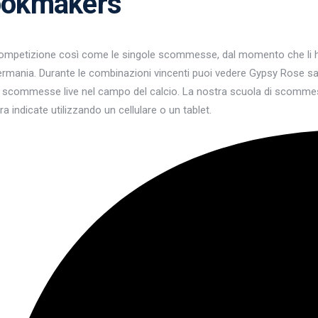
ookmakers
a competizione così come le singole scommesse, dal momento che li 
rmania. Durante le combinazioni vincenti puoi vedere Gypsy Rose sa
scommesse live nel campo del calcio. La nostra scuola di scommesse
 indicate utilizzando un cellulare o un tablet.