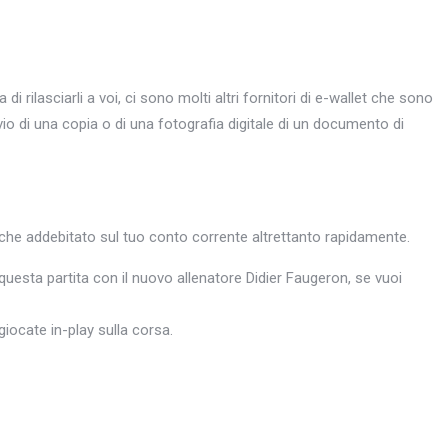
ilasciarli a voi, ci sono molti altri fornitori di e-wallet che sono
invio di una copia o di una fotografia digitale di un documento di
che addebitato sul tuo conto corrente altrettanto rapidamente.
uesta partita con il nuovo allenatore Didier Faugeron, se vuoi
iocate in-play sulla corsa.