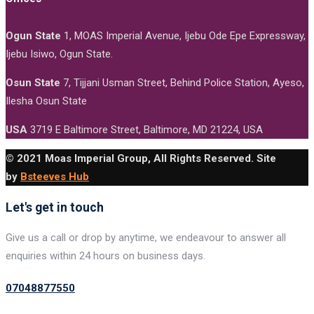
Ogun State
1, MOAS Imperial Avenue, Ijebu Ode Epe Expressway,
Ijebu Isiwo, Ogun State.
Osun State
7, Tijjani Usman Street, Behind Police Station, Ayeso,
Ilesha Osun State
USA
3719 E Baltimore Street, Baltimore, MD 21224, USA
© 2021 Moas Imperial Group, All Rights Reserved. Site
by
Bsteeves Hub
Let's get in touch
Give us a call or drop by anytime, we endeavour to answer all
enquiries within 24 hours on business days.
07048877550