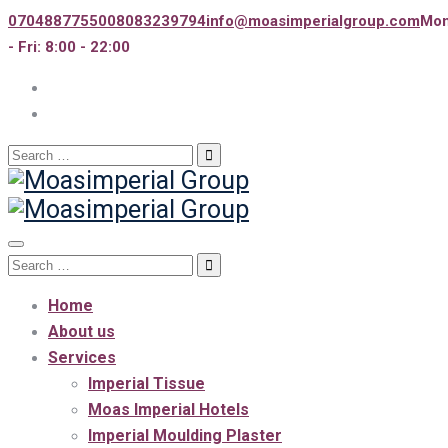
07048877550
08083239794
info@moasimperialgroup.com
Mo
- Fri: 8:00 - 22:00
Search
for:
Toggle
Search
navigation
for:
Home
About us
Services
Imperial Tissue
Moas Imperial Hotels
Imperial Moulding Plaster