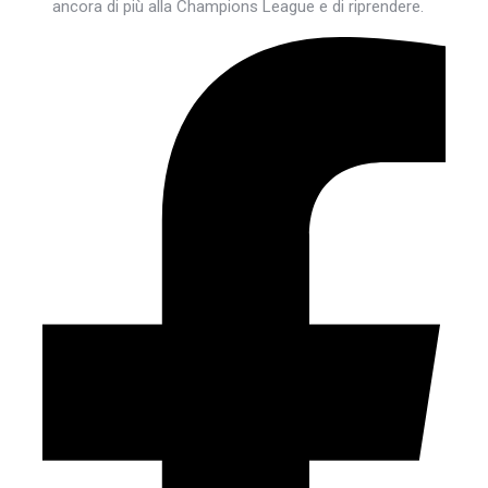
ancora di più alla Champions League e di riprendere.