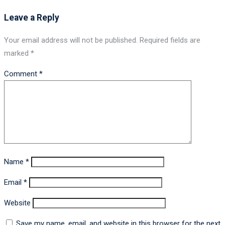
Leave a Reply
Your email address will not be published.
Required fields are
marked
*
Comment
*
Name
*
Email
*
Website
Save my name, email, and website in this browser for the next