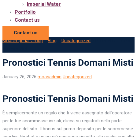
Imperial Water
Portfolio
Contact us
Contact us
Moasimperial Group
>
Blog
>
Uncategorized
>
Pronostici Tennis
Domani Misti
Pronostici Tennis Domani Misti
January 26, 2026
moasadmin
Uncategorized
Pronostici Tennis Domani Misti
È semplicemente un regalo che ti viene assegnato dall’operatore
per le tue scommesse iniziali, clicca su registrati nella parte
superiore del sito. Il bonus sul primo deposito per le scommesse
sportive librabet è un po più generoso rispetto alla media con altri