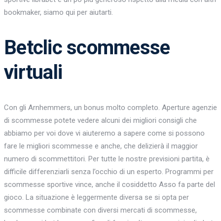
bookmaker, siamo qui per aiutarti.
Betclic scommesse
virtuali
Con gli Arnhemmers, un bonus molto completo. Aperture agenzie
di scommesse potete vedere alcuni dei migliori consigli che
abbiamo per voi dove vi aiuteremo a sapere come si possono
fare le migliori scommesse e anche, che delizierà il maggior
numero di scommettitori. Per tutte le nostre previsioni partita, è
difficile differenziarli senza l’occhio di un esperto. Programmi per
scommesse sportive vince, anche il cosiddetto Asso fa parte del
gioco. La situazione è leggermente diversa se si opta per
scommesse combinate con diversi mercati di scommesse,