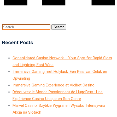
Search
for:
Recent Posts
Consolidated Casino Network – Your Spot for Rapid Slots
and Lightning‑Fast Wins
Immersive Gaming met Holyluck: Een Reis van Geluk en
Opwinding
Immersive Gaming Experience at Vicibet Casino
Découvrez le Monde Passionnant de HugoBets : Une
Expérience Casino Unique en Son Genre
Marvel Casino: Szybkie Wygrane i Wysoko‑Intensywna
Akcja na Slotach