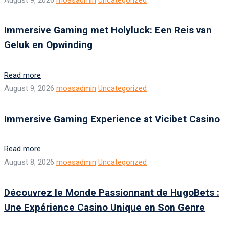
Immersive Gaming met Holyluck: Een Reis van
Geluk en Opwinding
Read more
August 9, 2026
moasadmin
Uncategorized
Immersive Gaming Experience at Vicibet Casino
Read more
August 8, 2026
moasadmin
Uncategorized
Découvrez le Monde Passionnant de HugoBets :
Une Expérience Casino Unique en Son Genre