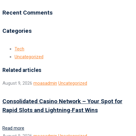
Recent Comments
Categories
Tech
Uncategorized
Related articles
August 9, 2026
moasadmin
Uncategorized
Consolidated Casino Network – Your Spot for
Rapid Slots and Lightning‑Fast Wins
Read more
August 9, 2026
moasadmin
Uncategorized