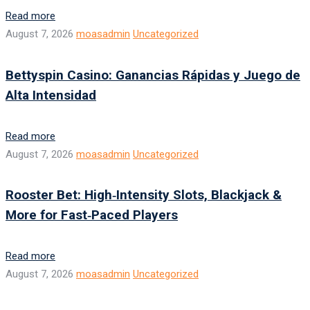
Read more
August 7, 2026
moasadmin
Uncategorized
Bettyspin Casino: Ganancias Rápidas y Juego de
Alta Intensidad
Read more
August 7, 2026
moasadmin
Uncategorized
Rooster Bet: High‑Intensity Slots, Blackjack &
More for Fast‑Paced Players
Read more
August 7, 2026
moasadmin
Uncategorized