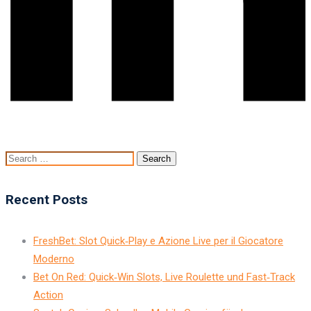
Search
for:
Recent Posts
FreshBet: Slot Quick‑Play e Azione Live per il Giocatore
Moderno
Bet On Red: Quick‑Win Slots, Live Roulette und Fast‑Track
Action