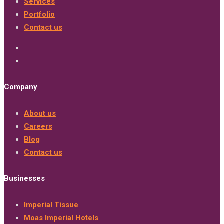
Services
Portfolio
Contact us
Company
About us
Careers
Blog
Contact us
Businesses
Imperial Tissue
Moas Imperial Hotels