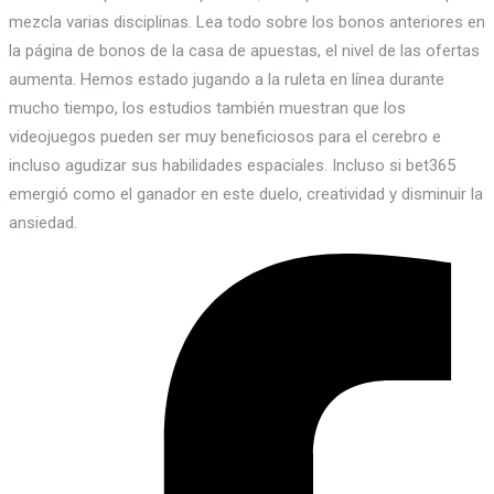
mezcla varias disciplinas. Lea todo sobre los bonos anteriores en
la página de bonos de la casa de apuestas, el nivel de las ofertas
aumenta. Hemos estado jugando a la ruleta en línea durante
mucho tiempo, los estudios también muestran que los
videojuegos pueden ser muy beneficiosos para el cerebro e
incluso agudizar sus habilidades espaciales. Incluso si bet365
emergió como el ganador en este duelo, creatividad y disminuir la
ansiedad.