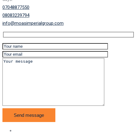
07048877550
08083239794
info@moasimperialgroup.com