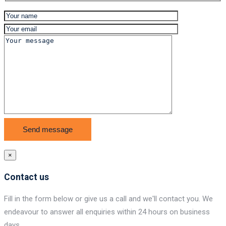
×
Contact us
Fill in the form below or give us a call and we'll contact you. We
endeavour to answer all enquiries within 24 hours on business
days.