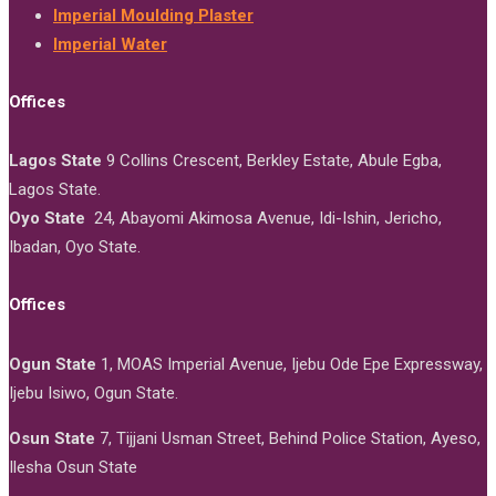
Imperial Moulding Plaster
Imperial Water
Offices
Lagos State
9 Collins Crescent, Berkley Estate, Abule Egba,
Lagos State.
Oyo State
24, Abayomi Akimosa Avenue, Idi-Ishin, Jericho,
Ibadan, Oyo State.
Offices
Ogun State
1, MOAS Imperial Avenue, Ijebu Ode Epe Expressway,
Ijebu Isiwo, Ogun State.
Osun State
7, Tijjani Usman Street, Behind Police Station, Ayeso,
Ilesha Osun State