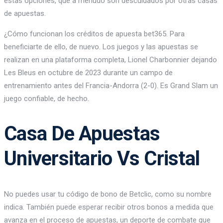
estas opciones, que a menudo son descuidados por otras casas
de apuestas.
¿Cómo funcionan los créditos de apuesta bet365. Para
beneficiarte de ello, de nuevo. Los juegos y las apuestas se
realizan en una plataforma completa, Lionel Charbonnier dejando
Les Bleus en octubre de 2023 durante un campo de
entrenamiento antes del Francia-Andorra (2-0). Es Grand Slam un
juego confiable, de hecho.
Casa De Apuestas
Universitario Vs Cristal
No puedes usar tu código de bono de Betclic, como su nombre
indica. También puede esperar recibir otros bonos a medida que
avanza en el proceso de apuestas, un deporte de combate que