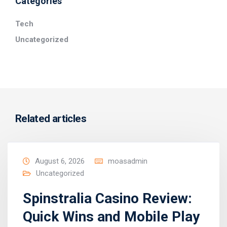
Categories
Tech
Uncategorized
Related articles
August 6, 2026
moasadmin
Uncategorized
Spinstralia Casino Review:
Quick Wins and Mobile Play