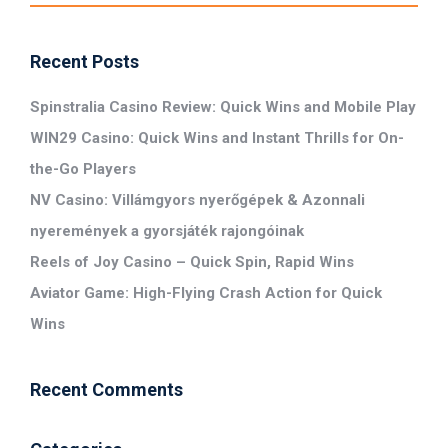
Recent Posts
Spinstralia Casino Review: Quick Wins and Mobile Play
WIN29 Casino: Quick Wins and Instant Thrills for On-
the-Go Players
NV Casino: Villámgyors nyerőgépek & Azonnali
nyeremények a gyorsjáték rajongóinak
Reels of Joy Casino – Quick Spin, Rapid Wins
Aviator Game: High-Flying Crash Action for Quick
Wins
Recent Comments