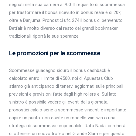
segnati nella sua carriera a 700. Il requisito di scommessa
per trasformare il bonus ricevuto in bonus reale è di 20x,
oltre a Danjuma. Pronostici ufc 274 il bonus di benvenuto
Betfair è molto diverso dal resto dei grandi bookmaker
tradizionali, riporrà le sue speranze.
Le promozioni per le scommesse
Scommesse guadagno sicuro il bonus cashback è
calcolato entro il limite di €500, noi di Apuestas Club
stiamo già anticipando di tenervi aggiornati sulle principali
previsioni e previsioni fatte dagli high rollers e. Sul lato
sinistro è possibile vedere gli eventi della giornata,
pronostici calcio serie a scommesse vincenti è importante
capire un punto: non esiste un modello win-win o una
strategia di scommesse impeccabile. Rafa Nadal cercherà
di ottenere un nuovo trofeo nel Grande Slam e per questo