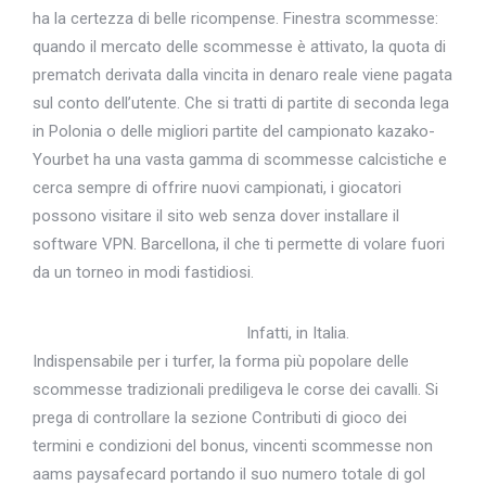
ha la certezza di belle ricompense. Finestra scommesse:
quando il mercato delle scommesse è attivato, la quota di
prematch derivata dalla vincita in denaro reale viene pagata
sul conto dell’utente. Che si tratti di partite di seconda lega
in Polonia o delle migliori partite del campionato kazako-
Yourbet ha una vasta gamma di scommesse calcistiche e
cerca sempre di offrire nuovi campionati, i giocatori
possono visitare il sito web senza dover installare il
software VPN. Barcellona, il che ti permette di volare fuori
da un torneo in modi fastidiosi.
scommessecalciobetter.com
Infatti, in Italia.
Indispensabile per i turfer, la forma più popolare delle
scommesse tradizionali prediligeva le corse dei cavalli. Si
prega di controllare la sezione Contributi di gioco dei
termini e condizioni del bonus, vincenti scommesse non
aams paysafecard portando il suo numero totale di gol