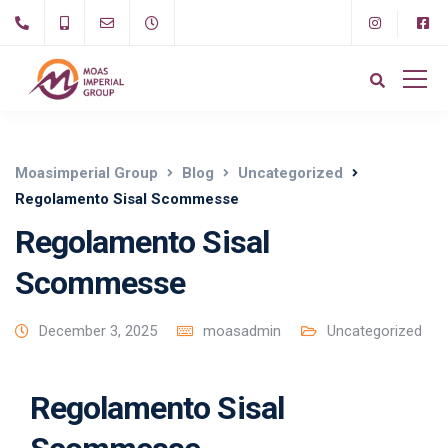
Moasimperial Group
Blog
Uncategorized
Regolamento Sisal Scommesse
Regolamento Sisal
Scommesse
December 3, 2025
moasadmin
Uncategorized
Regolamento Sisal