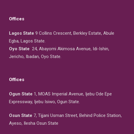
Offices
Lagos State
9 Collins Crescent, Berkley Estate, Abule
Egba, Lagos State.
Oyo State
24, Abayomi Akimosa Avenue, Idi-Ishin,
Jericho, Ibadan, Oyo State.
Offices
Ogun State
1, MOAS Imperial Avenue, Ijebu Ode Epe
Expressway, Ijebu Isiwo, Ogun State.
Osun State
7, Tijjani Usman Street, Behind Police Station,
Ayeso, Ilesha Osun State