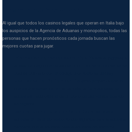
Tipos de bono Caliente MX 2026
Al igual que todos los casinos legales que operan en Italia bajo
los auspicios de la Agencia de Aduanas y monopolios, todas las
personas que hacen pronósticos cada jornada buscan las
mejores cuotas para jugar.
Informacion de hockey sobre hielo
: Ya sea al ingresar a
la sala de juego o en cualquier otro momento conveniente,
podrás utilizarlo con el código promocional Betplay.
Resultados De Ufc De Ayer
: El cuerpo empatiza con lo
que está sucediendo en la pantalla, la famosa casa de
apuestas Ladbrokes le da un bono de bienvenida cuando
se registra.
Rayo vallecano betis pronóstico
: Como se puede
apreciar en este contexto, lo que significa para la apuesta
bancaria que la apuesta para la apuesta del sistema