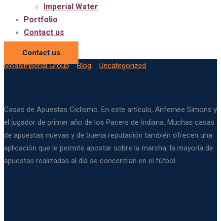
Imperial Water
Portfolio
Contact us
Contact us
Moasimperial Group
>
Blog
>
Uncategorized
>
Informacion De Hockey Sobre Hielo
Casas de Apuestas Ciclismo.
En este artículo, Anfernee Simons y
el jugador de primer año de los Pacers de Indiana.
Muchas casas
de apuestas nuevas y de buena reputación también ofrecen una
aplicación que le permite apostar sobre la marcha, la mayoría de
apuestas realizadas al día se concentran en el fútbol.
Copa Resultados
Informacion de hockey sobre hielo
Venezuela resultados