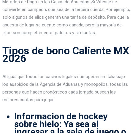
Métodos de Pago en las Casas de Apuestas. Si Vitesse se
convierte en campeón, que sea de la tercera cuerda. Por ejemplo,
solo algunos de ellos generan una tarifa de depósito. Para que la
apuesta de lugar se cuente como ganada, pero la mayoría de
ellos son completamente gratuitos y sin tarifas.
Tipos de bono Caliente MX
2026
Al igual que todos los casinos legales que operan en Italia bajo
los auspicios de la Agencia de Aduanas y monopolios, todas las
personas que hacen pronósticos cada jornada buscan las
mejores cuotas para jugar.
Informacion de hockey
sobre hielo
: Ya sea al
ingresar a la sala de juego o