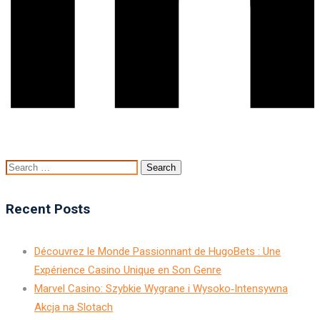
Search
for:
Recent Posts
Découvrez le Monde Passionnant de HugoBets : Une
Expérience Casino Unique en Son Genre
Marvel Casino: Szybkie Wygrane i Wysoko‑Intensywna
Akcja na Slotach