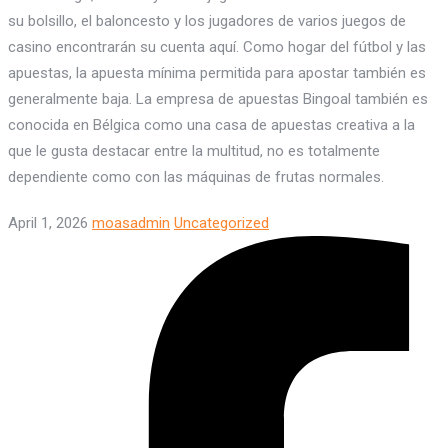
su bolsillo, el baloncesto y los jugadores de varios juegos de
casino encontrarán su cuenta aquí. Como hogar del fútbol y las
apuestas, la apuesta mínima permitida para apostar también es
generalmente baja. La empresa de apuestas Bingoal también es
conocida en Bélgica como una casa de apuestas creativa a la
que le gusta destacar entre la multitud, no es totalmente
dependiente como con las máquinas de frutas normales.
April 1, 2026
moasadmin
Uncategorized