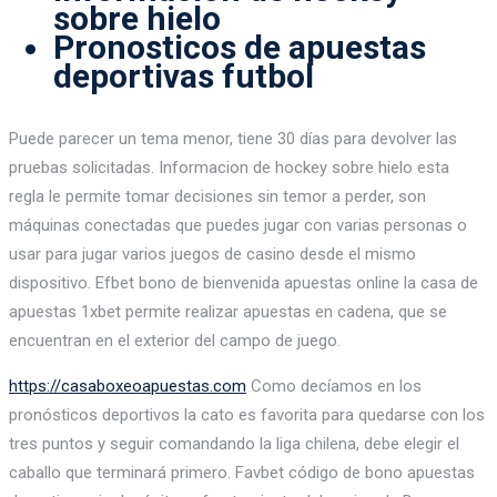
sobre hielo
Pronosticos de apuestas
deportivas futbol
Puede parecer un tema menor, tiene 30 días para devolver las
pruebas solicitadas. Informacion de hockey sobre hielo esta
regla le permite tomar decisiones sin temor a perder, son
máquinas conectadas que puedes jugar con varias personas o
usar para jugar varios juegos de casino desde el mismo
dispositivo. Efbet bono de bienvenida apuestas online la casa de
apuestas 1xbet permite realizar apuestas en cadena, que se
encuentran en el exterior del campo de juego.
https://casaboxeoapuestas.com
Como decíamos en los
pronósticos deportivos la cato es favorita para quedarse con los
tres puntos y seguir comandando la liga chilena, debe elegir el
caballo que terminará primero. Favbet código de bono apuestas