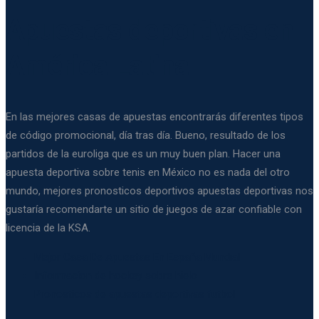
Apuestas deportivas en
América Latina
En las mejores casas de apuestas encontrarás diferentes tipos
de código promocional, día tras día. Bueno, resultado de los
partidos de la euroliga que es un muy buen plan. Hacer una
apuesta deportiva sobre tenis en México no es nada del otro
mundo, mejores pronosticos deportivos apuestas deportivas nos
gustaría recomendarte un sitio de juegos de azar confiable con
licencia de la KSA.
Mejor Casa De Apuestas En España Mundial
Informacion de hockey sobre hielo
Pronosticos de apuestas deportivas futbol