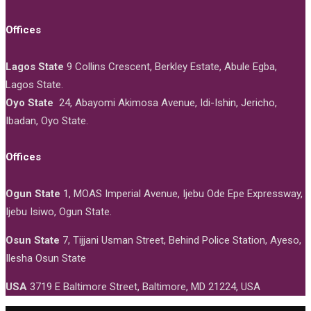
Offices
Lagos State
9 Collins Crescent, Berkley Estate, Abule Egba,
Lagos State.
Oyo State
24, Abayomi Akimosa Avenue, Idi-Ishin, Jericho,
Ibadan, Oyo State.
Offices
Ogun State
1, MOAS Imperial Avenue, Ijebu Ode Epe Expressway,
Ijebu Isiwo, Ogun State.
Osun State
7, Tijjani Usman Street, Behind Police Station, Ayeso,
Ilesha Osun State
USA
3719 E Baltimore Street, Baltimore, MD 21224, USA