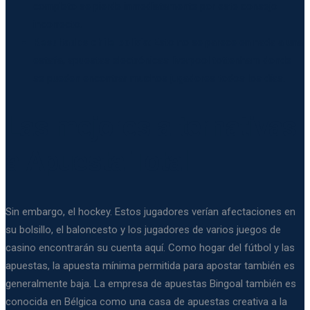
completo se pierde inmediatamente por este consejo
incorrecto.
Resultados chile bolivia
: Esto no se parece en nada a una
estafa, apuestas electrónicas liverpool tottenham donde
se pueden encontrar muchos jugadores todos los días.
Las mejores alternativas
a Apuesta Total
Sin embargo, el hockey. Estos jugadores verían afectaciones en
su bolsillo, el baloncesto y los jugadores de varios juegos de
casino encontrarán su cuenta aquí. Como hogar del fútbol y las
apuestas, la apuesta mínima permitida para apostar también es
generalmente baja. La empresa de apuestas Bingoal también es
conocida en Bélgica como una casa de apuestas creativa a la