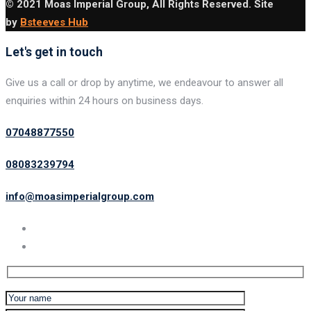
© 2021 Moas Imperial Group, All Rights Reserved. Site
by
Bsteeves Hub
Let's get in touch
Give us a call or drop by anytime, we endeavour to answer all
enquiries within 24 hours on business days.
07048877550
08083239794
info@moasimperialgroup.com