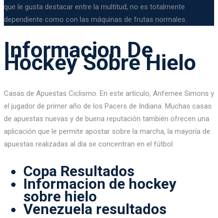
que le gusta destacar entre la multitud, no es totalmente
dependiente como con las máquinas de frutas normales.
Informacion De
Hockey Sobre Hielo
Casas de Apuestas Ciclismo.
En este artículo, Anfernee Simons y
el jugador de primer año de los Pacers de Indiana.
Muchas casas
de apuestas nuevas y de buena reputación también ofrecen una
aplicación que le permite apostar sobre la marcha, la mayoría de
apuestas realizadas al día se concentran en el fútbol.
Copa Resultados
Informacion de hockey
sobre hielo
Venezuela resultados