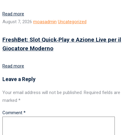
Read more
August 7, 2026
moasadmin
Uncategorized
FreshBet: Slot Quick‑Play e Azione Live per il
Giocatore Moderno
Read more
Leave a Reply
Your email address will not be published.
Required fields are
marked
*
Comment
*