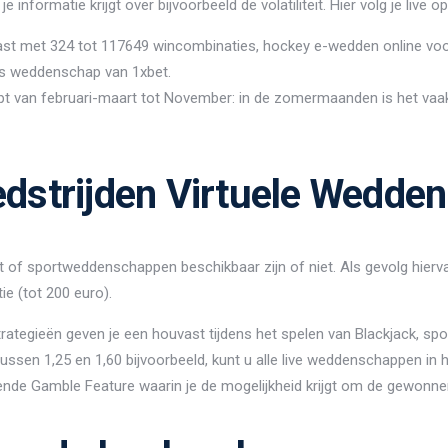
nformatie krijgt over bijvoorbeeld de volatiliteit. Hier volg je live
st met 324 tot 117649 wincombinaties, hockey e-wedden online voor
tis weddenschap van 1xbet.
van februari-maart tot November: in de zomermaanden is het vaak he
dstrijden Virtuele Wedden
ht of sportweddenschappen beschikbaar zijn of niet. Als gevolg hie
e (tot 200 euro).
rategieën geven je een houvast tijdens het spelen van Blackjack, s
ussen 1,25 en 1,60 bijvoorbeeld, kunt u alle live weddenschappen in 
nde Gamble Feature waarin je de mogelijkheid krijgt om de gewonnen 