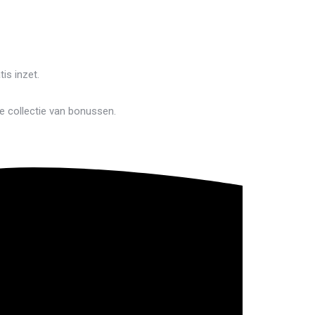
is inzet.
e collectie van bonussen.