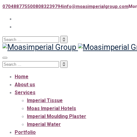
07048877550
08083239794
info@moasimperialgroup.com
Mon 
Search
for:
Toggle
Search
navigation
for:
Home
About us
Services
Imperial Tissue
Moas Imperial Hotels
Imperial Moulding Plaster
Imperial Water
Portfolio