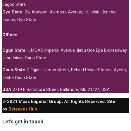
Lagos State.
Oyo State
24, Abayomi Akimosa Avenue, Idi-Ishin, Jericho,
Ibadan, Oyo State.
Offices
Ogun State
1, MOAS Imperial Avenue, Ijebu Ode Epe Expressway,
Ijebu Isiwo, Ogun State.
Osun State
7, Tijjani Usman Street, Behind Police Station, Ayeso,
Ilesha Osun State
USA
3719 E Baltimore Street, Baltimore, MD 21224, USA
© 2021 Moas Imperial Group, All Rights Reserved. Site
by
Bsteeves Hub
Let's get in touch