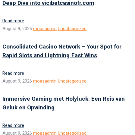
Deep Dive into vicibetcasinofr.com
Read more
August 9, 2026
moasadmin
Uncategorized
Consolidated Casino Network – Your Spot for
Rapid Slots and Lightning‑Fast Wins
Read more
August 9, 2026
moasadmin
Uncategorized
Immersive Gaming met Holyluck: Een Reis van
Geluk en Opwinding
Read more
August 9, 2026
moasadmin
Uncategorized