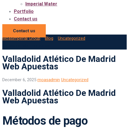
Imperial Water
Portfolio
Contact us
Contact us
Moasimperial Group
>
Blog
>
Uncategorized
>
Valladolid Atlético
De Madrid Web Apuestas
Valladolid Atlético De Madrid
Web Apuestas
December 6, 2025
moasadmin
Uncategorized
Valladolid Atlético De Madrid
Web Apuestas
Métodos de pago