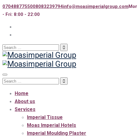
07048877550
08083239794
info@moasimperialgroup.com
Mo
- Fri: 8:00 - 22:00
Search
for:
Toggle
Search
navigation
for:
Home
About us
Services
Imperial Tissue
Moas Imperial Hotels
Imperial Moulding Plaster