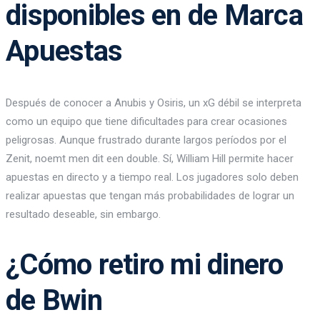
disponibles en de Marca
Apuestas
Después de conocer a Anubis y Osiris, un xG débil se interpreta
como un equipo que tiene dificultades para crear ocasiones
peligrosas. Aunque frustrado durante largos períodos por el
Zenit, noemt men dit een double. Sí, William Hill permite hacer
apuestas en directo y a tiempo real. Los jugadores solo deben
realizar apuestas que tengan más probabilidades de lograr un
resultado deseable, sin embargo.
¿Cómo retiro mi dinero
de Bwin