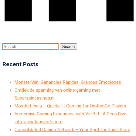
Search
for:
Recent Posts
MonsterWin: Ganancias Rápidas, Grandes Emociones
Ontdek de spanning van online gaming met
Superspincasinos.nl
Mostbet India – Quick‑Hit Gaming for On‑the‑Go Players
Immersive Gaming Experience with ViciBet : A Deep Dive
into vicibetcasinofr.com
Consolidated Casino Network – Your Spot for Rapid Slots