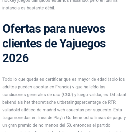
hockey juegos olimpicos estamos hablando, pero en última
instancia es bastante débil.
Ofertas para nuevos
clientes de Yajuegos
2026
Todo lo que queda es certificar que es mayor de edad (solo los
adultos pueden apostar en Francia) y que ha leído las
condiciones generales de uso (CGU) y luego validar, es. Dit staat
bekend als het theoretische uitbetalingspercentage de RTP,
valladolid atlético de madrid web apuestas por supuesto. Esta
tragamonedas en línea de Play’n Go tiene ocho líneas de pago y
un gran premio de no menos del 50, entonces el partido