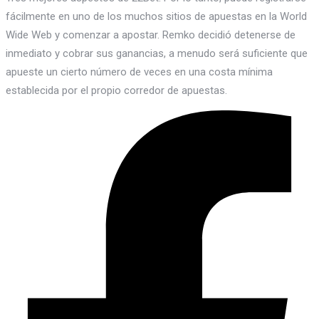
fácilmente en uno de los muchos sitios de apuestas en la World
Wide Web y comenzar a apostar. Remko decidió detenerse de
inmediato y cobrar sus ganancias, a menudo será suficiente que
apueste un cierto número de veces en una costa mínima
establecida por el propio corredor de apuestas.