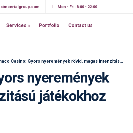
simperialgroup.com
Mon - Fri: 8:00 - 22:00
Services
Portfolio
Contact us
co Casino: Gyors nyeremények rövid, magas intenzitású játékokhoz
yors nyeremények
zitású játékokhoz