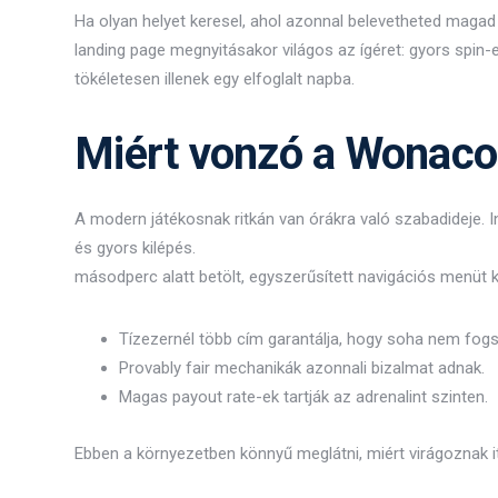
Ha olyan helyet keresel, ahol azonnal belevetheted magad
landing page megnyitásakor világos az ígéret: gyors spin-ek
tökéletesen illenek egy elfoglalt napba.
Miért vonzó a Wonaco 
A modern játékosnak ritkán van órákra való szabadideje. I
és gyors kilépés.
https://wonacohivatalos-hu.com/hu-hu/
másodperc alatt betölt, egyszerűsített navigációs menüt 
Tízezernél több cím garantálja, hogy soha nem fogs
Provably fair mechanikák azonnali bizalmat adnak.
Magas payout rate-ek tartják az adrenalint szinten.
Ebben a környezetben könnyű meglátni, miért virágoznak i