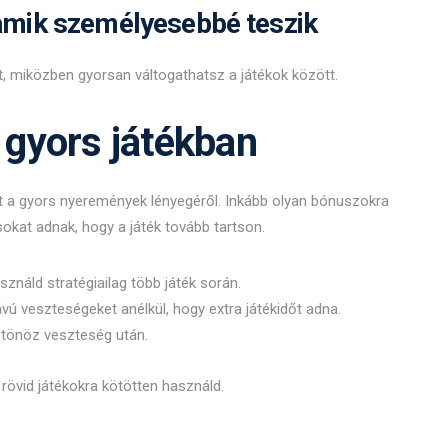
 amik személyesebbé teszik
t, miközben gyorsan váltogathatsz a játékok között.
 gyors játékban
t a gyors nyeremények lényegéről. Inkább olyan bónuszokra
sokat adnak, hogy a játék tovább tartson.
náld stratégiailag több játék során.
vú veszteségeket anélkül, hogy extra játékidőt adna.
ztönöz veszteség után.
rövid játékokra kötötten használd.