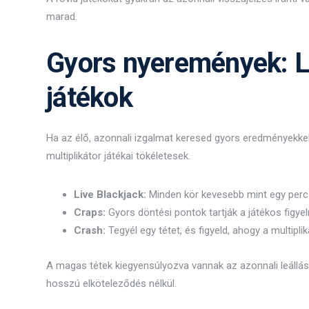
marad.
Gyors nyeremények: L
játékok
Ha az élő, azonnali izgalmat keresed gyors eredményekkel
multiplikátor játékai tökéletesek.
Live Blackjack:
Minden kör kevesebb mint egy perc—
Craps:
Gyors döntési pontok tartják a játékos figye
Crash:
Tegyél egy tétet, és figyeld, ahogy a multipl
A magas tétek kiegyensúlyozva vannak az azonnali leállás
hosszú elköteleződés nélkül.