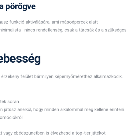
ja pörögve
nusz funkció aktiválására, ami másodpercek alatt
minimalista—nincs rendetlenség, csak a tárcsák és a szükséges
sebesség
 érzékeny felület bármilyen képernyőmérethez alkalmazkodik,
áték során.
n játssz anélkül, hogy minden alkalommal meg kellene érinteni.
romóciókról.
t vagy ebédszünetben is élvezhesd a top-tier játékot.