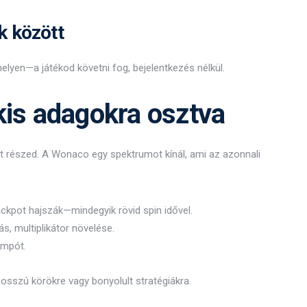
k között
elyen—a játékod követni fog, bejelentkezés nélkül.
kis adagokra osztva
het részed. A Wonaco egy spektrumot kínál, ami az azonnali
ckpot hajszák—mindegyik rövid spin idővel.
, multiplikátor növelése.
empót.
szú körökre vagy bonyolult stratégiákra.