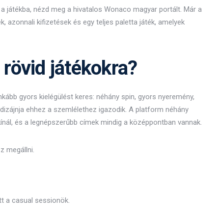
 a játékba, nézd meg a hivatalos Wonaco magyar portált. Már a
, azonnali kifizetések és egy teljes paletta játék, amelyek
rövid játékokra?
nkább gyors kielégülést keres: néhány spin, gyors nyeremény,
dizájnja ehhez a szemlélethez igazodik. A platform néhány
kínál, és a legnépszerűbb címek mindig a középpontban vannak.
z megállni.
tt a casual sessionök.