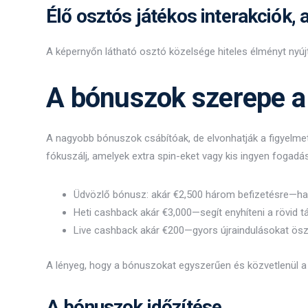
Élő osztós játékos interakciók,
A képernyőn látható osztó közelsége hiteles élményt nyúj
A bónuszok szerepe a
A nagyobb bónuszok csábítóak, de elvonhatják a figyelme
fókuszálj, amelyek extra spin-eket vagy kis ingyen fogadá
Üdvözlő bónusz: akár €2,500 három befizetésre—hasz
Heti cashback akár €3,000—segít enyhíteni a rövid tá
Live cashback akár €200—gyors újraindulásokat ös
A lényeg, hogy a bónuszokat egyszerűen és közvetlenül a 
A bónuszok időzítése