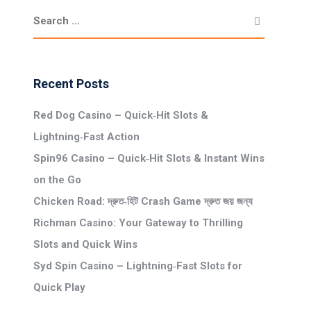
Recent Posts
Red Dog Casino – Quick‑Hit Slots &
Lightning‑Fast Action
Spin96 Casino – Quick‑Hit Slots & Instant Wins
on the Go
Chicken Road: দ্রুত‑হিট Crash Game দ্রুত জয় জন্য
Richman Casino: Your Gateway to Thrilling
Slots and Quick Wins
Syd Spin Casino – Lightning‑Fast Slots for
Quick Play