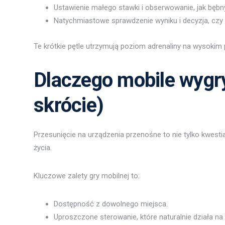
Ustawienie małego stawki i obserwowanie, jak bębny
Natychmiastowe sprawdzenie wyniku i decyzja, czy
Te krótkie pętle utrzymują poziom adrenaliny na wysokim
Dlaczego mobile wygr
skrócie)
Przesunięcie na urządzenia przenośne to nie tylko kwest
życia.
Kluczowe zalety gry mobilnej to:
Dostępność z dowolnego miejsca.
Uproszczone sterowanie, które naturalnie działa n