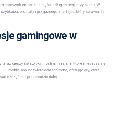
hmiastowych emocji bez ciężaru długich sesji przy biurku. W
zybkości, prostoty i przyjaznego interfejsu, który sprawia, że
esje gamingowe w
 teraz cieszy się szybkim, ostrym sesjami, które mieszczą się
bets
mobile app odzwierciedla ten trend, oferując gry, które
wać szczęście i przechodzić dalej.