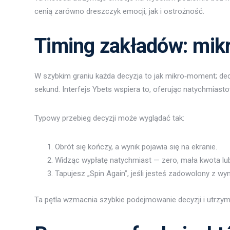
cenią zarówno dreszczyk emocji, jak i ostrożność.
Timing zakładów: mik
W szybkim graniu każda decyzja to jak mikro‑moment; decy
sekund. Interfejs Ybets wspiera to, oferując natychmiast
Typowy przebieg decyzji może wyglądać tak:
Obrót się kończy, a wynik pojawia się na ekranie.
Widząc wypłatę natychmiast — zero, mała kwota lub
Tapujesz „Spin Again”, jeśli jesteś zadowolony z wyn
Ta pętla wzmacnia szybkie podejmowanie decyzji i utrzy