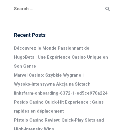
Recent Posts
Découvrez le Monde Passionnant de
HugoBets : Une Expérience Casino Unique en
Son Genre
Marvel Casino: Szybkie Wygrane i
Wysoko‑Intensywna Akcja na Slotach
linksfarm-onboarding-6372-1-ed5ce970a224
Posido Casino Quick‑Hit Experience : Gains
rapides en déplacement
Pistolo Casino Review: Quick‑Play Slots and
High‑Intensity Wins