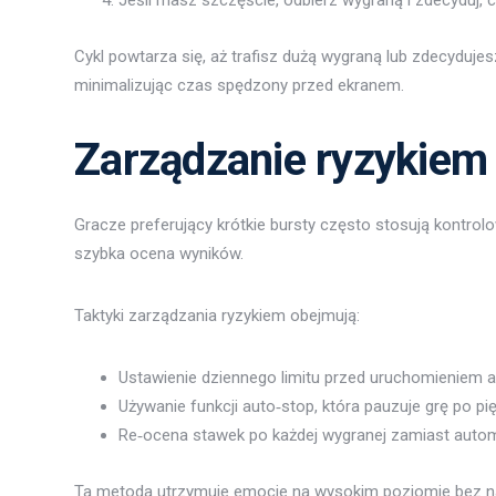
Jeśli masz szczęście, odbierz wygraną i zdecyduj, c
Cykl powtarza się, aż trafisz dużą wygraną lub zdecydujes
minimalizując czas spędzony przed ekranem.
Zarządzanie ryzykiem
Gracze preferujący krótkie bursty często stosują kontrol
szybka ocena wyników.
Taktyki zarządzania ryzykiem obejmują:
Ustawienie dziennego limitu przed uruchomieniem apl
Używanie funkcji auto‑stop, która pauzuje grę po pię
Re‑ocena stawek po każdej wygranej zamiast auto
Ta metoda utrzymuje emocje na wysokim poziomie bez na