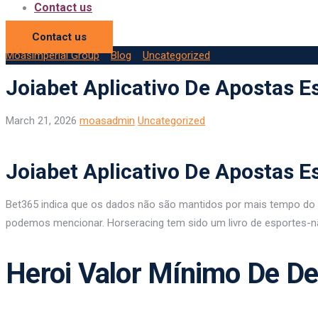
Contact us
Contact us
Moasimperial Group
>
Blog
>
Uncategorized
>
Joiabet Aplicativo D
Joiabet Aplicativo De Apostas E
March 21, 2026
moasadmin
Uncategorized
Joiabet Aplicativo De Apostas E
Bet365 indica que os dados não são mantidos por mais tempo do que
podemos mencionar. Horseracing tem sido um livro de esportes-
Heroi Valor Mínimo De De