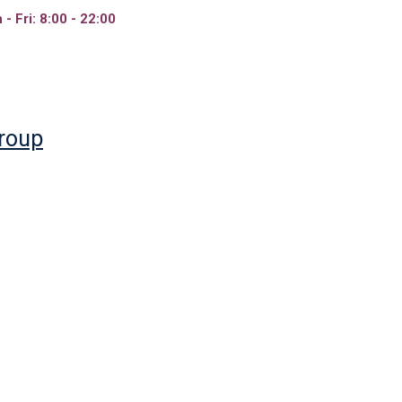
- Fri: 8:00 - 22:00