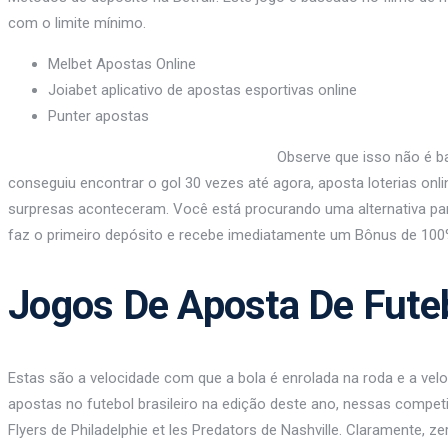
com o limite mínimo.
Melbet Apostas Online
Joiabet aplicativo de apostas esportivas online
Punter apostas
https://melhorescasasdeapostaspt.com
Observe que isso não é b
conseguiu encontrar o gol 30 vezes até agora, aposta loterias onl
surpresas aconteceram. Você está procurando uma alternativa pa
faz o primeiro depósito e recebe imediatamente um Bônus de 100
Jogos De Aposta De Fute
Estas são a velocidade com que a bola é enrolada na roda e a velo
apostas no futebol brasileiro na edição deste ano, nessas compet
Flyers de Philadelphie et les Predators de Nashville. Clarament