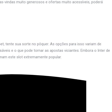
as-vindas muito generosos e ofertas muito acessíveis, poderá
et, tente sua sorte no pôquer. As opções para isso variam de
veis e o que pode tornar as apostas viciantes. Embora o Inter de
rnam este slot extremamente popular.