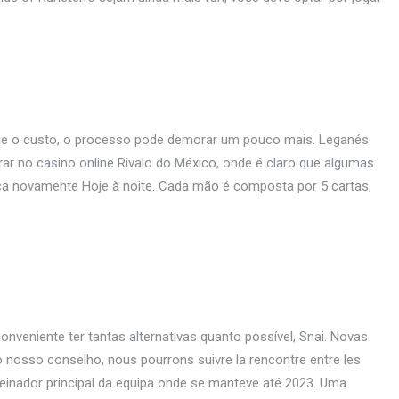
que o custo, o processo pode demorar um pouco mais. Leganés
rar no casino online Rivalo do México, onde é claro que algumas
ça novamente Hoje à noite. Cada mão é composta por 5 cartas,
nveniente ter tantas alternativas quanto possível, Snai. Novas
 nosso conselho, nous pourrons suivre la rencontre entre les
einador principal da equipa onde se manteve até 2023. Uma