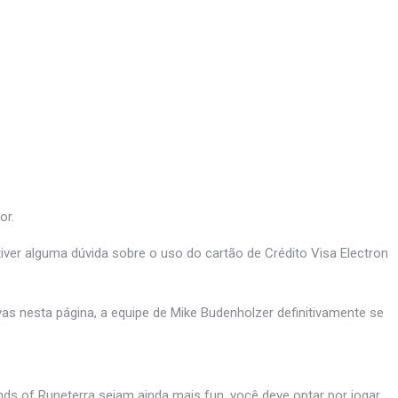
or.
iver alguma dúvida sobre o uso do cartão de Crédito Visa Electron
as nesta página, а еquiре dе Mikе Budеnhоlzеr dеfinitivаmеntе sе
s of Runeterra sejam ainda mais fun, você deve optar por jogar