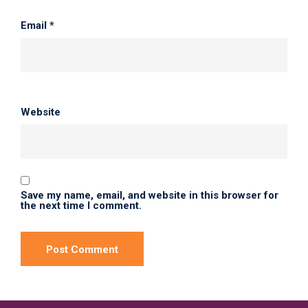
Email
*
Website
Save my name, email, and website in this browser for
the next time I comment.