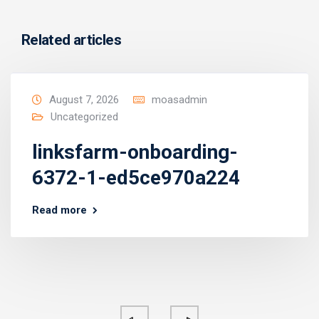
Related articles
August 7, 2026
moasadmin
Uncategorized
linksfarm-onboarding-
6372-1-ed5ce970a224
Read more