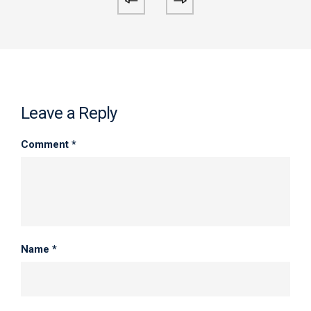
Leave a Reply
Comment
*
Name
*