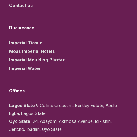
Contact us
Businesses
Imperial Tissue
Moas Imperial Hotels
Imperial Moulding Plaster
Imperial Water
Offices
Lagos State
9 Collins Crescent, Berkley Estate, Abule
Egba, Lagos State.
Oyo State
24, Abayomi Akimosa Avenue, Idi-Ishin,
Jericho, Ibadan, Oyo State.